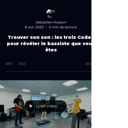
de bassistes s'arrêtent là. Ils ont une seule forme,
ils la jouent depuis la fondamentale, et ils
espèrent que ça passe. Ça passe souvent. Mais ça
ne sur
Sebastien Husson
8 oct. 2025
0 min de lecture
Trouver son son : les trois Codes
pour révéler le bassiste que vous
êtes
Load video