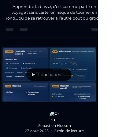
Sebastien Husson
26 août 2025
3 min de lecture
Comment construire votre
programme de travail à la basse
(sans vous perdre en route)
Apprendre la basse, c’est comme partir en
voyage : sans carte, on risque de tourner en
rond… ou de se retrouver à l’autre bout du groove
sans savoir comment on y est arrivé. La bonne
nouvelle ? Vous pouvez construire votre propre
programme de travail, progressif, adapté à votre
rythme et à vos besoins, en vous appuyant sur
Bassistik.
Load video