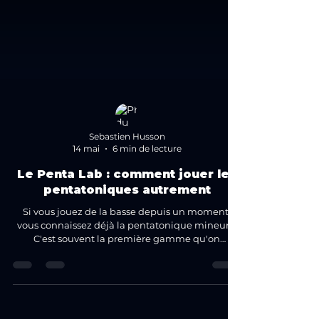
Sebastien Husson
14 mai
6 min de lecture
Le Penta Lab : comment jouer les
pentatoniques autrement
Si vous jouez de la basse depuis un moment,
vous connaissez déjà la pentatonique mineure.
C'est souvent la première gamme qu'on
apprend, et pour cause : elle sonne bien presque
partout, elle est facile à visualiser sur le manche,
et elle couvre une grande partie du vocabulaire
blues et funk. Mais voilà le problème : beaucoup