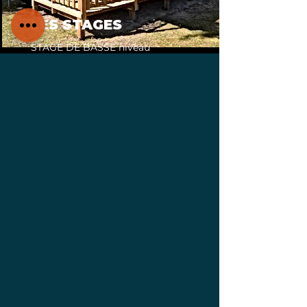
LES STAGES
STAGE DE BASSE niveau
intermédiaire durée 10h sur
deux jours.
- Salle entièrement équipée:
tableau numérique, chaises,
café, excellente acoustique
- intervenant batterie pour la
journée du dimanche: Mickey
Fourcade
- ne prévoyez pas votre ampli
mais, si possible, un système
d'écoute personnel pour votre
basse