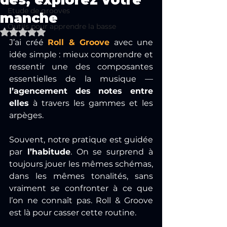
dés, explorez votre
Etude de grooves
manche
Outils pour apprendre la basse
Noté NaN étoiles sur 5.
J’ai créé 
Roll & Groove
 avec une 
idée simple : mieux comprendre et 
ressentir une des composantes 
essentielles de la musique — 
l’agencement des notes entre 
elles
 à travers les gammes et les 
arpèges.
Souvent, notre pratique est guidée 
par
 l’habitude
. On se surprend à 
toujours jouer les mêmes schémas, 
dans les mêmes tonalités, sans 
vraiment se confronter à ce que 
l’on ne connaît pas. Roll & Groove 
est là pour casser cette routine.