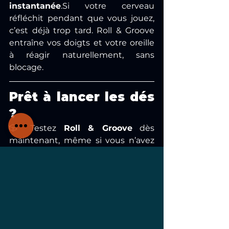
instantanée
.Si
 votre cerveau 
réfléchit pendant que vous jouez, 
c’est déjà trop tard. Roll & Groove 
entraîne vos doigts et votre oreille 
à réagir naturellement, sans 
blocage.
Prêt à lancer les dés 
?
🎲 Testez 
Roll & Groove
 dès 
maintenant, même si vous n’avez 
pas encore de Pass Bassistik :👉 
Accéder à Roll & Groove
Et surtout : 
dites-moi ce que vous 
en pensez en commentaire juste 
sous cet article
⬇️Vos retours d’expérience 
m’aideront à améliorer le jeu et à 