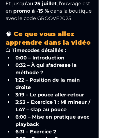
Et
 jusqu’au 
25 juillet
, l’ouvrage est 
en 
promo à -15 %
 dans la boutique 
avec le code GROOVE2025 
🧠 
Ce que vous allez 
apprendre dans la vidéo
📺 
Timecodes détaillés :
0:00 – Introduction
0:32 – À qui s’adresse la 
méthode ?
1:22 – Position de la main 
droite
3:19 – Le pouce aller-retour
3:53 – Exercice 1 : Mi mineur / 
LA7 – slap au pouce
6:00 – Mise en pratique avec 
playback
6:31 – Exercice 2