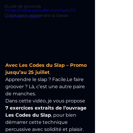
Etude de grooves
https://www.youtube.com/watch?
Outils pour apprendre la basse
v=50WsYToQpS8
Avec Les Codes du Slap – Promo 
jusqu’au 25 juillet
Apprendre le slap ? Facile.Le faire 
groover ? Là, c’est une autre paire 
de manches.
Dans cette vidéo, je vous propose 
7 exercices extraits de l’ouvrage 
Les Codes du Slap
, pour bien 
démarrer cette technique 
percussive avec solidité et plaisir.