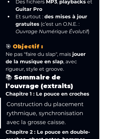
Des fichiers 
MP3
, 
playbacks
 et 
Guitar Pro
Et surtout : 
des mises à jour 
gratuites
 (c’est un O.N.E. : 
Ouvrage Numérique Évolutif
)
🎯 
Objectif :
Ne pas "faire du slap", mais 
jouer 
de la musique en slap
, avec 
rigueur, style et groove.
📚 Sommaire de 
l’ouvrage (extraits)
Chapitre 1 : Le pouce en croches
Construction du placement 
rythmique, synchronisation 
avec la grosse caisse.
Chapitre 2 : Le pouce en double-