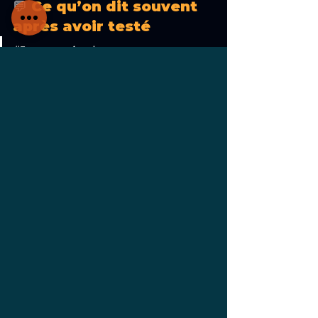
💬
 Ce qu’on dit souvent 
après avoir testé
“Je croyais slapper. 
Maintenant, je groove.”
“Enfin un ouvrage qui parle 
musique
 avant de parler de 
vitesse.”
“Le pouce est devenu mon 
nouveau batteur.”
🎯 Prêt à groover ?
Prenez votre basse.Regardez la 
vidéo.Testez les 7 
exercices.Et
 si ça 
vous parle, rejoignez la méthode 
complète :👉 
Les Codes du Slap – 
Ouvrage numérique évolutif
.