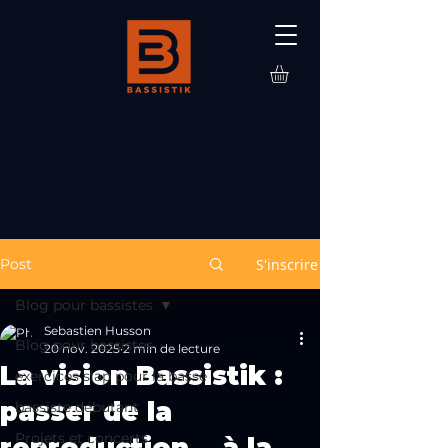
Post
S'inscrire
Blog pour bassistes
Sebastien Husson
Blog pour bassistes
20 nov. 2025
2 min de lecture
La vision Bassistik :
exercices slap pour la basse
passer de la
bassiste débutant
Projets et concerts