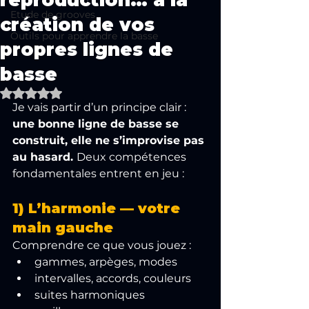
reproduction… à la
Etude de grooves
création de vos
Outils pour apprendre la basse
propres lignes de
basse
Noté NaN étoiles sur 5.
Je vais partir d’un principe clair : 
une bonne ligne de basse se 
construit, elle ne s’improvise pas 
au hasard. 
Deux compétences 
fondamentales entrent en jeu :
1) L’harmonie — votre 
main gauche
Comprendre ce que vous jouez :
gammes, arpèges, modes
intervalles, accords, couleurs
suites harmoniques